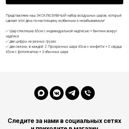
Представляем наш ЭКСКЛЮЗИВНЫЙ набор воздушных шаров, который
сделает этот день по-настоящему особенным и незабываемым!
✅ Шар-стекляшка 65см с индивидуальной надписью + бантики вокруг
надписи
✅ две цифры на разных грузах
✅ две связки, в каждой: 2 Прозрачных шара 45см с конфетти + 2 сердца
45см с фотопечатью + 3 обычных шара
Следите за нами в социальных сетях
и приходите в магазин