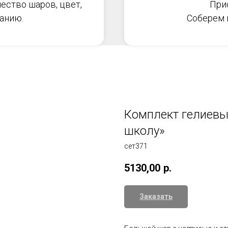
ество шаров, цвет,
При
анию.
Соберем в
Комплект гелиевых
школу»
сет371
5130,00
р.
Заказать