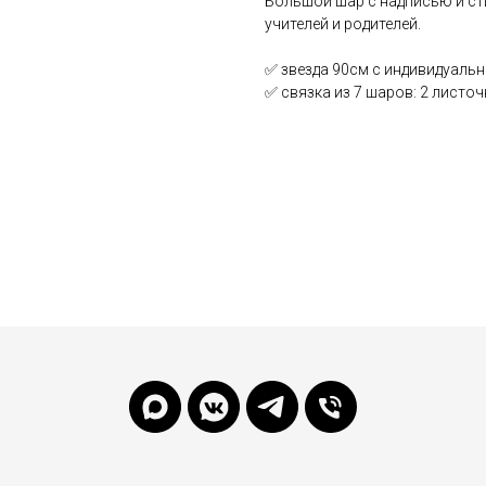
Большой шар с надписью и сти
учителей и родителей.
✅ звезда 90см с индивидуаль
✅ связка из 7 шаров: 2 листо