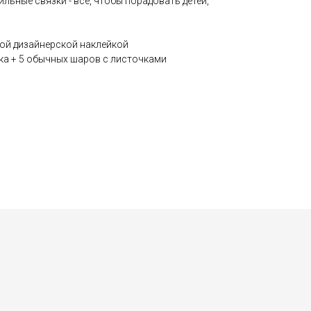
льные связки - все, чтобы порадовать детей,
ной дизайнерской наклейкой
чка + 5 обычных шаров с листочками