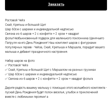
Заказать
Ростовой Чейз
Скай, Крепыш и большой Щит
Шар 60см с шарами и индивидуальной надписью
Связка из 6 шаров + 2 с конфетти + 2 хром + квадрат
фольгНеобыкновенный подарок для маленького поклонника Щенячьего
Патруля на его День Рождения! Наш комплект шаров с фигурками
популярных героев - Чейза, Скай, Крепыша и Маршала, порадует вашего
малыша и добавит праздничного настроения.
Набор шаров на фото:
✅ Ростовой Чейз
✅ Скай, Крепыш и большой Щит с Маршалом на разных грузиках
✅ Шар 60см с шарами и индивидуальной надписью
✅ Связка из 6 шаров + 2 с конфетти + 2 хром + квадрат фольга
Дарите радость вашему малышу с помощью этого волшебного комплекта -
пускай День Рождения будет полон веселья, улыбок и приключений
вместе с любимыми героями! а