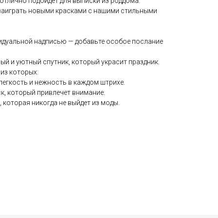
отлично подойдет для выписки из роддома.
заиграть новыми красками с нашими стильными
идуальной надписью — добавьте особое послание
ый и уютный спутник, который украсит праздник.
 из которых:
 легкость и нежность в каждом штрихе.
ск, который привлечет внимание.
, которая никогда не выйдет из моды.