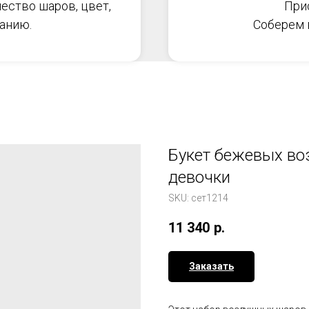
ество шаров, цвет,
При
анию.
Соберем в
Букет бежевых во
девочки
SKU:
сет1214
11 340
р.
Заказать