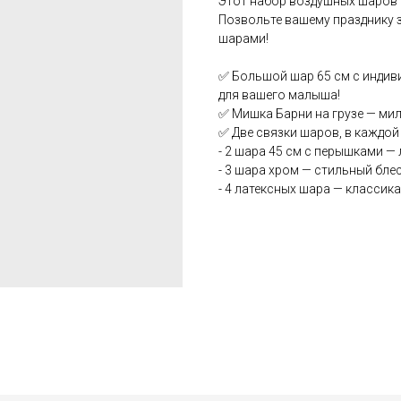
Этот набор воздушных шаров 
Позвольте вашему празднику 
шарами!
✅ Большой шар 65 см с индив
для вашего малыша!
✅ Мишка Барни на грузе — мил
✅ Две связки шаров, в каждой
- 2 шара 45 см с перышками —
- 3 шара хром — стильный бле
- 4 латексных шара — классика