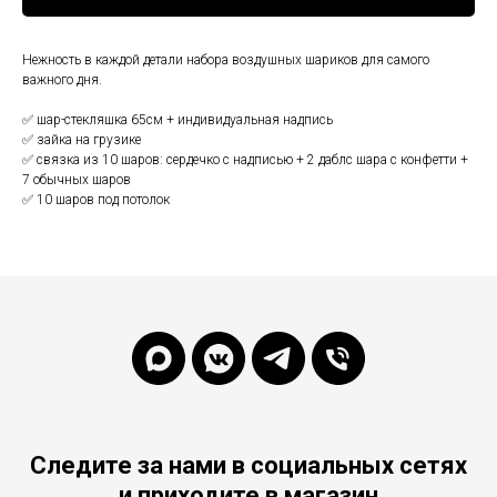
Нежность в каждой детали набора воздушных шариков для самого
важного дня.
✅ шар-стекляшка 65см + индивидуальная надпись
✅ зайка на грузике
✅ связка из 10 шаров: сердечко с надписью + 2 даблс шара с конфетти +
7 обычных шаров
✅ 10 шаров под потолок
Следите за нами в социальных сетях
и приходите в магазин