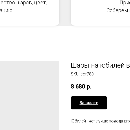
ество шаров, цвет,
При
анию.
Соберем в
Шары на юбилей в
SKU:
сет780
8 680
р.
Заказать
Юбилей - нет лучше повода дл