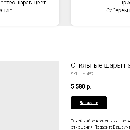
ество шаров, цвет,
При
анию.
Соберем в
Стильные шары на
SKU:
сет457
5 580
р.
Заказать
Такой набор воздушных шаров
отношения. Подарите Вашему 